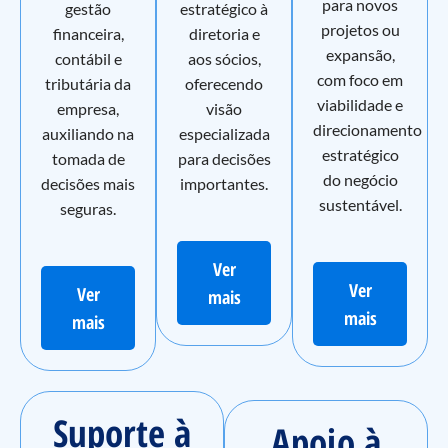
para novos
gestão
estratégico à
projetos ou
financeira,
diretoria e
expansão,
contábil e
aos sócios,
com foco em
tributária da
oferecendo
viabilidade e
empresa,
visão
direcionamento
auxiliando na
especializada
estratégico
tomada de
para decisões
do negócio
decisões mais
importantes.
sustentável.
seguras.
Ver
Ver
Ver
mais
mais
mais
Suporte à
Apoio à