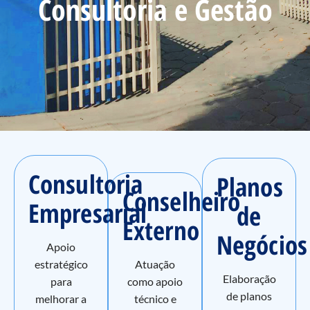
Consultoria e Gestão
Consultoria
Planos
Conselheiro
Empresarial
de
Externo
Negócios
Apoio
estratégico
Atuação
Elaboração
para
como apoio
de planos
melhorar a
técnico e