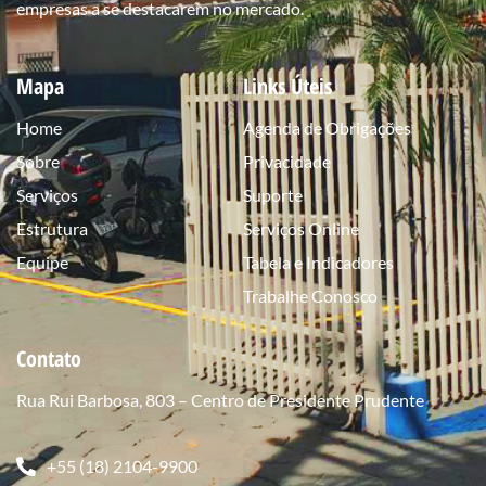
empresas a se destacarem no mercado.
Mapa
Links Úteis
Home
Agenda de Obrigações
Sobre
Privacidade
Serviços
Suporte
Estrutura
Serviços Online
Equipe
Tabela e Indicadores
Trabalhe Conosco
Contato
Rua Rui Barbosa, 803 – Centro de Presidente Prudente
+55 (18) 2104-9900