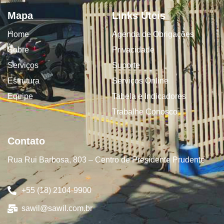
Mapa
Links Úteis
Home
Agenda de Obrigações
Sobre
Privacidade
Serviços
Suporte
Estrutura
Serviços Online
Equipe
Tabela e Indicadores
Trabalhe Conosco
Contato
Rua Rui Barbosa, 803 – Centro de Presidente Prudente
+55 (18) 2104-9900
sawil@sawil.com.br