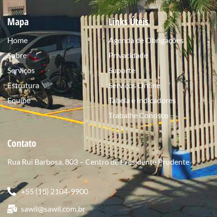
Mapa
Links Úteis
Home
Agenda de Obrigações
Sobre
Privacidade
Serviços
Suporte
Estrutura
Serviços Online
Equipe
Tabela e Indicadores
Trabalhe Conosco
Contato
Rua Rui Barbosa, 803 – Centro de Presidente Prudente
+55 (18) 2104-9900
sawil@sawil.com.br